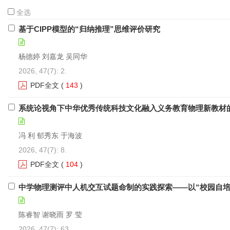
全选
基于CIPP模型的“归纳推理”思维评价研究
杨德婷 刘嘉龙 吴同华
2026, 47(7): 2.
PDF全文
(
143
)
系统论视角下中华优秀传统科技文化融入义务教育物理新教材
冯 利 郁秀东 于海波
2026, 47(7): 8.
PDF全文
(
104
)
中学物理测评中人机交互试题命制的实践探索——以“校园自培
陈睿智 谢晓雨 罗 莹
2026, 47(7): 63.